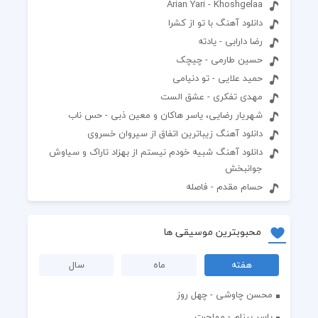
Arian Yari - Khoshgelaa
دانلود آهنگ با تو از کشرا
رضا دارابی - یادته
حسین طارمی - چیچک
حمید علایی - تو دنیامی
مهدی تفکری - عشق الست
شهریار رضایی، یاسر هاکان و معین ذبی - حس ناب
دانلود آهنگ زیباترین اتفاق از سیروان خسروی
دانلود آهنگ شبیه خودم نیستم از بهزاد تاراک و سیاوش
جوانبخش
حسام مقدم - فاصله
محبوبترین موسیقی ها
هفته
ماه
سال
محسن چاوشی - چهل روز
یاسر بینام - مهاجرت