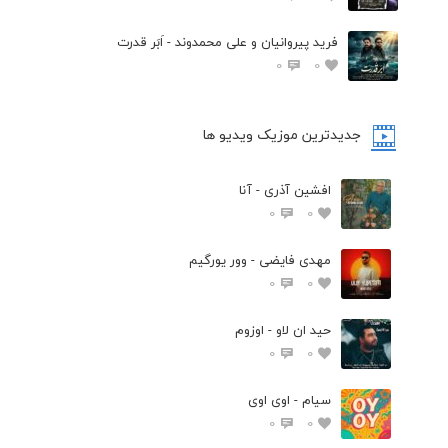
فرید پیروانیان و علی محمدوند - اَبَر قدرت
0
0
جدیدترین موزیک ویدیو ها
افشین آذری - آنا
0
0
مهدی فایضی - وور یورگیم
0
0
حید ان لاو - اوزوم
0
0
سیام - اوی اوی
0
0