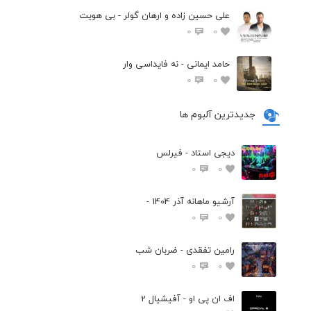
علی حسین زاده و ارهان گولر - بی هویت
0
0
حامد ایمانی - نه فایداسی وار
0
0
جدیدترین آلبوم ها
دیجی استاد - فیرلس
0
0
آرشیو ماهانه آذر 1404 -
0
0
رامین تفقدی - ضربان شب
0
0
اف ان پی او - آفیشیال 2