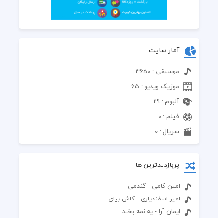
آمار سایت
موسیقی : 3650
موزیک ویدیو : 65
آلبوم : 29
فیلم : 0
سریال : 0
پربازدیدترین ها
امین کامی - گندمی
امیر اسفندیاری - کاش بیای
ایمان آرا - یه نمه بخند