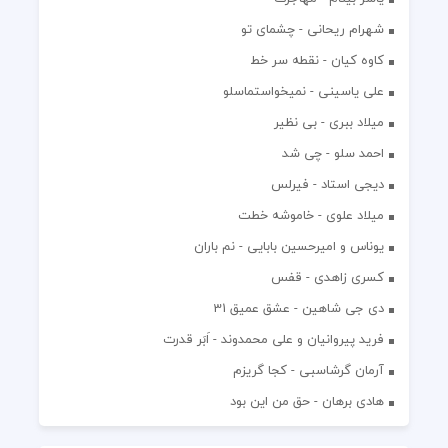
شهرام ریحانی - چشمای تو
کاوه کیان - نقطه سر خط
علی یاسینی - نمیخواستماسلو
میلاد ببری - بی نظیر
احمد سلو - چی شد
دیجی استاد - فیرلس
میلاد علوی - خاموشه خطت
یوناس و امیرحسین بابایی - نم باران
کسری زاهدی - قفس
دی جی شاهین - عشق عمیق 31
فرید پیروانیان و علی محمدوند - اَبَر قدرت
آرمان گرشاسبی - کجا گریزم
هادی برهان - حق من این بود