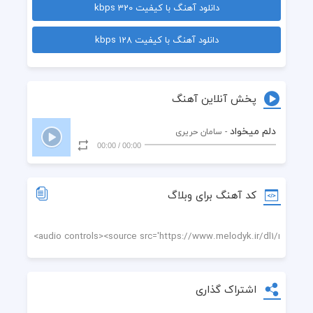
دانلود آهنگ با کیفیت 320 kbps
  دلم میخواد بشینم کنار تو همیشه
دانلود آهنگ با کیفیت 128 kbps
  سرت روی شونه هام دلم داره آروم میشه
  میدونم خالیه دستام میدونم که خیلی تنهام
پخش آنلاین آهنگ
  ولی با همه وجودم ترو میخوام ترو میخوام
دلم میخواد
- سامان حریری
00:00
/
00:00
  دست تو بذار رو قلبم یه کمی آروم بگیرم
  تو که اینجوری میخندی دوس دارم برات بمیرم
کد آهنگ برای وبلاگ
  دلم میخواد که امشب بازم بارون بگیره
  کنار تو توو بارون ی حس بی نظیره
  دلم میخواد بشینم کنار تو همیشه
اشتراک گذاری