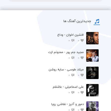
جدیدترین آهنگ ها
افشين اخوان - وداع
0
0
مجید جم پور - ممنونم ازت
0
0
میلاد طوسی - سایه روشن
0
0
علی اسماعیلی - عاشقم
0
0
دمور و آتیز - نقاشی رویا
0
0