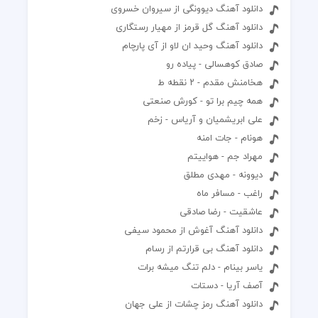
دانلود آهنگ دیوونگی از سیروان خسروی
دانلود آهنگ گل قرمز از مهیار رستگاری
دانلود آهنگ وحید ان لاو از آی پارچام
صادق کوهسالی - پیاده رو
هخامنش مقدم - ۲ نقطه ط
همه چیم برا تو - کورش صنعتی
علی ابریشمیان و آریاس - زخم
هونام - جات امنه
مهراد جم - هواییتم
دیوونه - مهدی مطلق
راغب - مسافر ماه
عاشقیت - رضا صادقی
دانلود آهنگ آغوش از محمود سیفی
دانلود آهنگ بی قرارتم از رسام
یاسر بینام - دلم تنگ میشه برات
آصف آریا - دستات
دانلود آهنگ رمز چشات از علی جهان