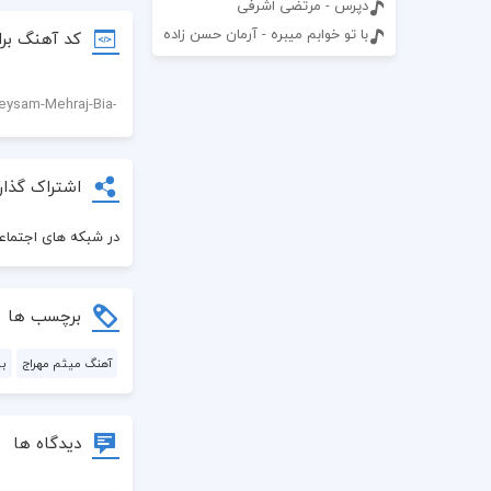
دپرس - مرتضی اشرفی
با تو خوابم میبره - آرمان حسن زاده
کد آهنگ برا
اشتراک گذار
در شبکه های اجتماعی
برچسب ها
آهنگ میثم مهراج
بی
دیدگاه ها