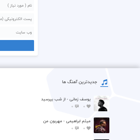
جدیدترین آهنگ ها
یوسف زمانی - از شب بپرسید
0
0
میثم ابراهیمی - مهربون من
0
0