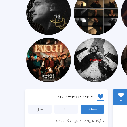
محبوبترین موسیقی ها
0
هفته
ماه
سال
آرکا علیزاده - دلش تنگ میشه