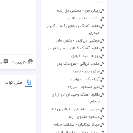
زیبای من - مجتبی دل زنده
عشق و جنون - ناتان
دانلود آهنگ روزهای رفته از کیوان
حیدری
مجتبی دل زنده - بغض مادر
دانلود آهنگ گیلان از میرزا فریبرز
بهونه - نیما قبادی
۲۰ بهمن ۰۱
بد
مقداد قربانی - عروسک پدر
ماکان باند - ناخدا
آریا نیک - تنهایی
متن ترانه
امیر مسعود - سرزده
دانلود آهنگ وحید ان لاو از آی
پارچام
مجتبی شاه علی - لیلاترین لیلا
مسعود مفتوح - رنج
مهراد توکلیان - عشقت مدامه
عماد لاریجانی - دلم از یاد تو