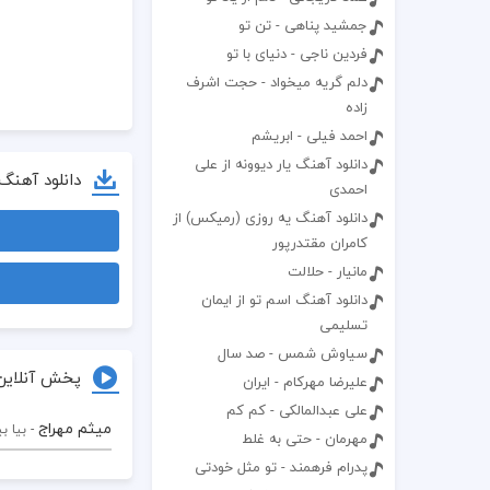
جمشید پناهی - تن تو
فردین ناجی - دنیای با تو
دلم گریه میخواد - حجت اشرف
زاده
احمد فیلی - ابریشم
دانلود آهنگ یار دیوونه از علی
دانلود آهنگ
احمدی
دانلود آهنگ یه روزی (رمیکس) از
کامران مقتدرپور
مانیار - حلالت
دانلود آهنگ اسم تو از ایمان
تسلیمی
سیاوش شمس - صد سال
پخش آنلاین
علیرضا مهرکام - ایران
علی عبدالمالکی - کم کم
میثم مهراج
- بیا بی
مهرمان - حتی به غلط
پدرام فرهمند - تو مثل خودتی