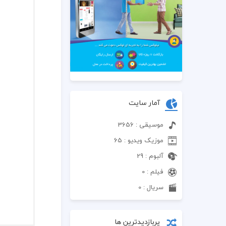
آمار سایت
موسیقی : 3656
موزیک ویدیو : 65
آلبوم : 29
فیلم : 0
سریال : 0
پربازدیدترین ها