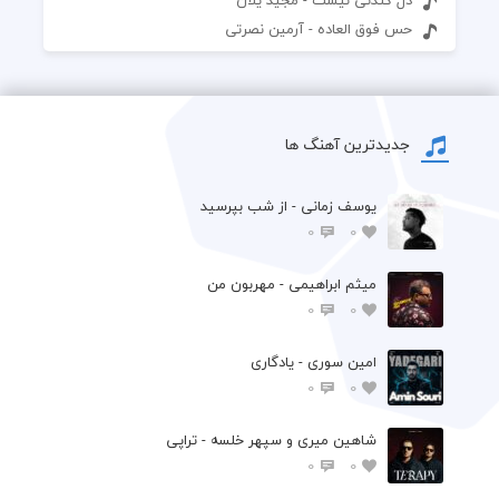
دل کندنی نیست - مجید یلان
حس فوق العاده - آرمین نصرتی
جدیدترین آهنگ ها
یوسف زمانی - از شب بپرسید
0
0
میثم ابراهیمی - مهربون من
0
0
امین سوری - یادگاری
0
0
شاهین میری و سپهر خلسه - تراپی
0
0