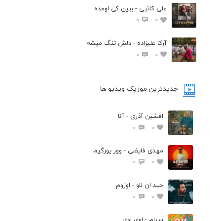
علی کاتبی - ببین کی اومده
0
0
آرکا علیزاده - دلش تنگ میشه
0
0
جدیدترین موزیک ویدیو ها
افشین آذری - آنا
0
0
مهدی فایضی - وور یورگیم
0
0
حید ان لاو - اوزوم
0
0
سیام - اوی اوی