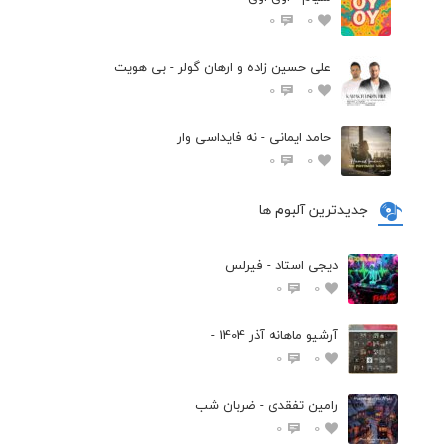
0
0
علی حسین زاده و ارهان گولر - بی هویت
0
0
حامد ایمانی - نه فایداسی وار
0
0
جدیدترین آلبوم ها
دیجی استاد - فیرلس
0
0
آرشیو ماهانه آذر 1404 -
0
0
رامین تفقدی - ضربان شب
0
0