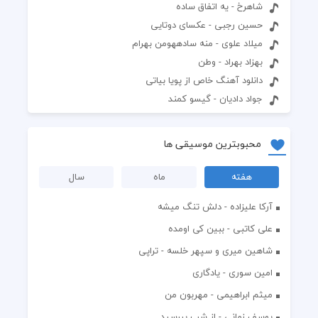
شاهرخ - یه اتفاق ساده
حسین رجبی - عکسای دوتایی
میلاد علوی - منه سادههومن بهرام
بهزاد بهراد - وطن
دانلود آهنگ خاص از پویا بیاتی
جواد دادیان - گیسو کمند
محبوبترین موسیقی ها
هفته
ماه
سال
آرکا علیزاده - دلش تنگ میشه
علی کاتبی - ببین کی اومده
شاهین میری و سپهر خلسه - تراپی
امین سوری - یادگاری
میثم ابراهیمی - مهربون من
یوسف زمانی - از شب بپرسید