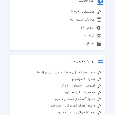
آمار سایت
موسیقی : 3656
موزیک ویدیو : 65
آلبوم : 29
فیلم : 0
سریال : 0
پربازدیدترین ها
سینا سرلک - زیر سقف دودی (اجرای زنده)
رضایا - دلخوشیم
امیرحین وادیدار - آرزو کن
محمدرضا علیزاده - نرو
دانلود آهنگ از قصد از حامیم
دانلود آهنگ آهای گل از لین بند
علیرضا قربانی - درخت گردو