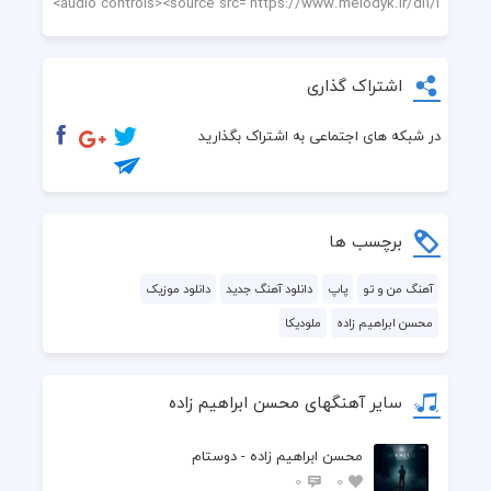
  اون چشماته که دلمو معلق میکنه
  راه به راه دور تو هی گشتن و از تو هی
اشتراک گذاری
  پیش من دل بردن و واسه تو دل به دریا زدن و
در شبکه های اجتماعی به اشتراک بگذارید
  دوست دارم آره دوست دارم
  شب من و تو خیابون نم بارون زده
برچسب ها
  دل به هیچکی به غیر از من عاشق نده
آهنگ من و تو
پاپ
دانلود آهنگ جدید
دانلود موزیک
محسن ابراهیم زاده
ملودیکا
  نه حساب منو با همه قاتی نکن
  نه منو به یه لحظه دیدنت رازی نکن
سایر آهنگهای محسن ابراهیم زاده
  شب من و تو خیابون نم بارون زده
محسن ابراهیم زاده - دوستام
  دل به هیچکی به غیر از من عاشق نده
0
0