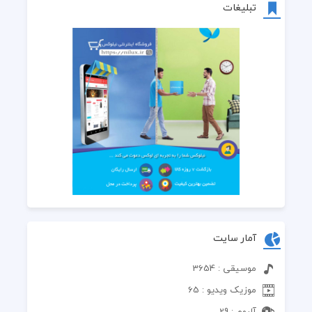
تبلیغات
آمار سایت
موسیقی : 3654
موزیک ویدیو : 65
آلبوم : 29