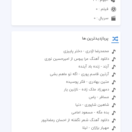
فیلم : 0
سریال : 0
پربازدیدترین ها
محمدرضا اژدری - دختر پاییزی
دانلود آهنگ مرا ببوس از امیرحسین نوری
آرند - زنده باد آینده
آرتین قاسم پوری - اگه تو ماهم بشی
متین بهادری - فکر پوسیده
دمهرزاد ملک زاده - نازنین یار
مسافر - یاس
شاهین شاپوری - دنیا
بده مگه - مسعود امامی
دانلود آهنگ شعر نگفته از احسان رمضانپور
مهیار بزازان - لیلا