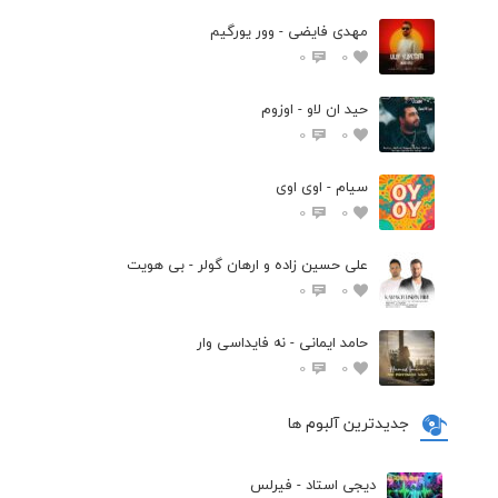
مهدی فایضی - وور یورگیم
0
0
حید ان لاو - اوزوم
0
0
سیام - اوی اوی
0
0
علی حسین زاده و ارهان گولر - بی هویت
0
0
حامد ایمانی - نه فایداسی وار
0
0
جدیدترین آلبوم ها
دیجی استاد - فیرلس