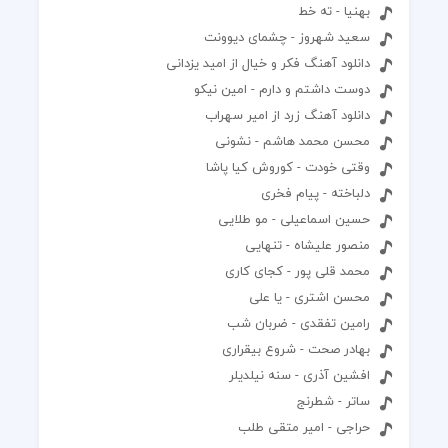
بهنیا - ته خط
سعید شهروز - چشمای دیوونت
دانلود آهنگ فکر و خیال از امید یزدانی
دوست داشتم و دارم - امین نیکو
دانلود آهنگ زرد از امیر سهراب
محسن محمد هاشم - نشونی
وقتی خودت - کوروش کیا پاشا
دلباخته - پیام فخری
حسین اسماعیلی - مو طلایی
منصور علیشاه - تنهایی
محمد قلی پور - کجای کاری
محسن اشتری - یا علی
رامین تفقدی - ضربان شب
بهادر صحت - شروع بیقراری
افشین آذری - سنه نیلدیلر
ساتر - شطرنج
حراجی - امیر متقی طلب