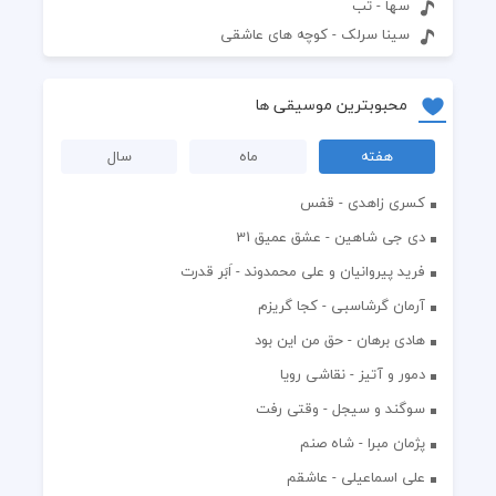
سها - تب
سینا سرلک - کوچه های عاشقی
محبوبترین موسیقی ها
هفته
ماه
سال
کسری زاهدی - قفس
دی جی شاهین - عشق عمیق 31
فرید پیروانیان و علی محمدوند - اَبَر قدرت
آرمان گرشاسبی - کجا گریزم
هادی برهان - حق من این بود
دمور و آتیز - نقاشی رویا
سوگند و سیجل - وقتی رفت
پژمان مبرا - شاه صنم
علی اسماعیلی - عاشقم