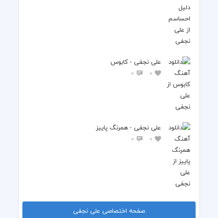
علی نجفی - کابوس
0
0
علی نجفی - همرنگ پاییز
0
0
صفحه اختصاصی علی نجفی