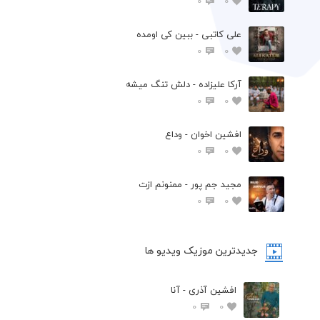
0
0
علی کاتبی - ببین کی اومده
0
0
آرکا علیزاده - دلش تنگ میشه
0
0
افشين اخوان - وداع
0
0
مجید جم پور - ممنونم ازت
0
0
جدیدترین موزیک ویدیو ها
افشین آذری - آنا
0
0