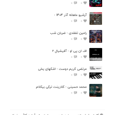
0
0
آرشیو ماهانه آذر 1404 -
0
0
رامین تفقدی - ضربان شب
0
0
اف ان پی او - آفیشیال 2
0
0
مرتضی کریم دوست - اشکهای یخی
0
0
محمد حسینی - کلارینت ترکی بیکلام
0
0