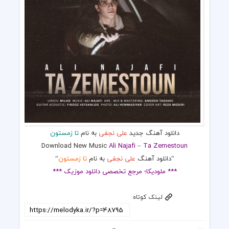
دانلود آهنگ جدید
علی نجفی
به نام
تا زمستون
Download New Music
Ali Najafi
–
Ta Zemestoun
“دانلود آهنگ
علی نجفی
به نام
تا زمستون
“
*** ملودیکا؛ مرجع تخصصی دانلود موزیک ***
لینک کوتاه