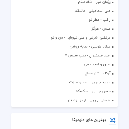
پژمان مبرا - شاه صنم
علی اسماعیلی - عاشقم
راغب - عطر تو
منس - هرگز
مرتضی اشرفی و علی تیرمایه - من و تو
میلاد طوسی - سایه روشن
اميد فستيوال - ديپ سنس ۷
امین و امید - می
آرکا - عشق محال
مجید جم پور - ممنونم ازت
حسن جمالی - سکسکه
احسان نی زن - از تو نوشتم
بهترین های ملودیکا