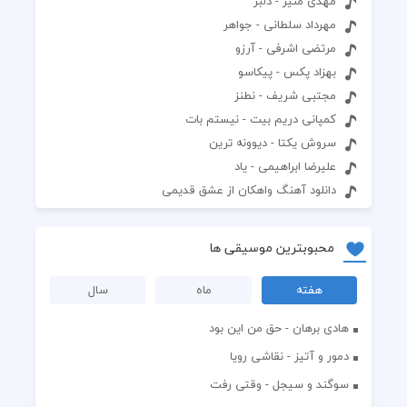
مهدی منیر - دلبر
مهرداد سلطانی - جواهر
مرتضی اشرفی - آرزو
بهزاد پکس - پیکاسو
مجتبی شریف - نطنز
کمپانی دریم بیت - نیستم بات
سروش یکتا - دیوونه ترین
علیرضا ابراهیمی - یاد
دانلود آهنگ واهکان از عشق قدیمی
محبوبترین موسیقی ها
هفته
ماه
سال
هادی برهان - حق من این بود
دمور و آتیز - نقاشی رویا
سوگند و سیجل - وقتی رفت