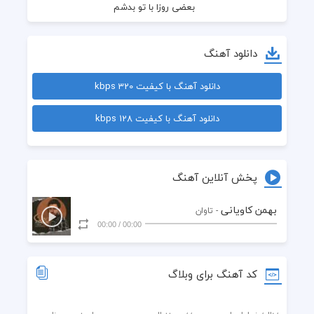
  بعضی روزا با تو بدشم
  عاشقی سخته میدونی
دانلود آهنگ
  بزار راهشو بلد شم
دانلود آهنگ با کیفیت 320 kbps
  اینجوری رفتن از دلت
دانلود آهنگ با کیفیت 128 kbps
  تاوان بی طاقتیه
  عاشقی دست من که نیست
پخش آنلاین آهنگ
  کار دله لعنتیه
بهمن کاویانی
- تاوان
00:00
/
00:00
  دلت کجا گیره بگو
  که به دلم راه نداره
کد آهنگ برای وبلاگ
  آدم محاله بتونه