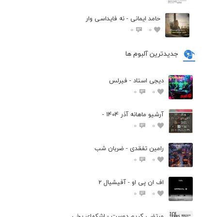
حامد ایمانی - نه فایداسی وار
0
0
جدیدترین آلبوم ها
دیجی استاد - فیرلس
0
0
آرشیو ماهانه آذر 1404 -
0
0
رامین تفقدی - ضربان شب
0
0
اف ان پی او - آفیشیال 2
0
0
مرتضی کریم دوست - اشکهای یخی