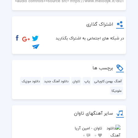
  عشق شو تنها بزاره
  بی وفا تو فکرتم من
اشتراک گذاری
  تا هوا یکم میگیره
در شبکه های اجتماعی به اشتراک بگذارید
  پس ببین چی میشه وقتی
  یه نمه بارون میگیره
برچسب ها
  ساخت بتونم از دل تو
آهنگ بهمن کاویانی
پاپ
تاوان
دانلود آهنگ جدید
دانلود موزیک
ملودیکا
  این روزا سر در بیارم
  یا بمون واسه همیشه
سایر آهنگهای تاوان
  یا بگو دوست ندارم
تاوان - امین آریا
  اینجوری رفتن از دلت
0
0