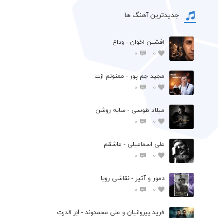
جدیدترین آهنگ ها
افشين اخوان - وداع
0
0
مجید جم پور - ممنونم ازت
0
0
میلاد طوسی - سایه روشن
0
0
علی اسماعیلی - عاشقم
0
0
دمور و آتیز - نقاشی رویا
0
0
فرید پیروانیان و علی محمدوند - اَبَر قدرت