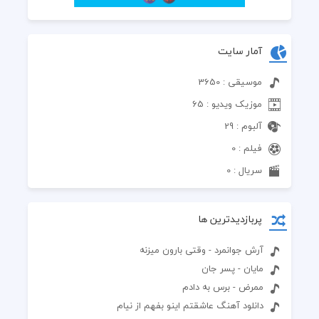
آمار سایت
موسیقی : 3650
موزیک ویدیو : 65
آلبوم : 29
فیلم : 0
سریال : 0
پربازدیدترین ها
آرش جوانمرد - وقتی بارون میزنه
مایان - پسر جان
ممرض - برس به دادم
دانلود آهنگ عاشقتم اینو بفهم از نیام