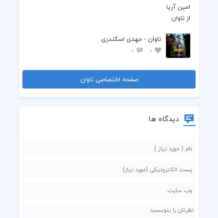
  تاوان بی طاقتیه
تاوان - مهدی اسکندری
  عاشقی دست من که نیست
0
0
  کار دل لعنتیه
صفحه اختصاصی تاوان
  دلت کجا گیره بگو
  که به دلم راه نداره
دیدگاه ها
  آدم محاله بتونه
  عشق شو تنها بذاره