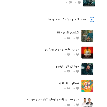
0
0
جدیدترین موزیک ویدیو ها
افشین آذری - آنا
0
0
مهدی فایضی - وور یورگیم
0
0
حید ان لاو - اوزوم
0
0
سیام - اوی اوی
0
0
علی حسین زاده و ارهان گولر - بی هویت
0
0