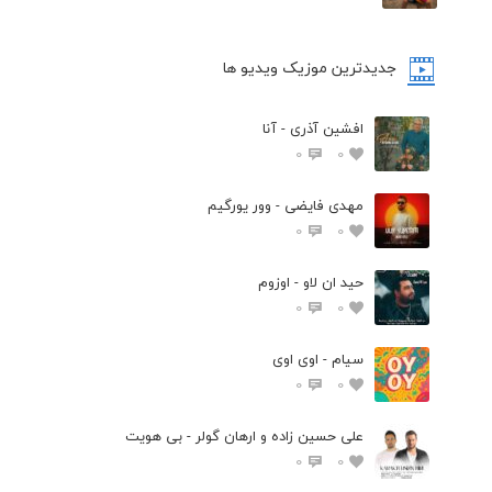
جدیدترین موزیک ویدیو ها
افشین آذری - آنا
0
0
مهدی فایضی - وور یورگیم
0
0
حید ان لاو - اوزوم
0
0
سیام - اوی اوی
0
0
علی حسین زاده و ارهان گولر - بی هویت
0
0