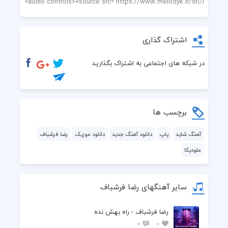
 از کجا معلوم شاید دلت واسم تنگ شه
 مگه دلم میخواد بدتر بشه
اشتراک گذاری
 روزا منو خسته کرده هی
در شبکه های اجتماعی به اشتراک بگذارید
 آروم میگیرم کنار تو
 دستات واسم حکم بهشته
برچسب ها
 عاشقی یعنی همین حالم
آهنگ شاید
پاپ
دانلود آهنگ جدید
دانلود موزیک
رضا فرشباف
ملودیکا
 دلم واسه تو میتپه هر شب
سایر آهنگهای رضا فرشباف
رضا فرشباف - راه بهش نده
0
0