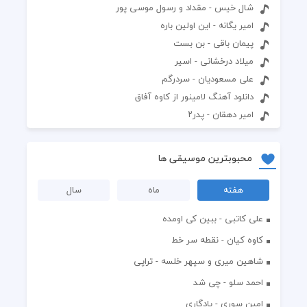
شال خیس - مقداد و رسول موسی پور
امیر یگانه - این اولین باره
پیمان باقی - بن بست
میلاد درخشانی - اسیر
علی مسعودیان - سردرگم‬
دانلود آهنگ لامینور از کاوه آفاق
امیر دهقان - پدر۲
محبوبترین موسیقی ها
هفته
ماه
سال
علی کاتبی - ببین کی اومده
کاوه کیان - نقطه سر خط
شاهین میری و سپهر خلسه - تراپی
احمد سلو - چی شد
امین سوری - یادگاری