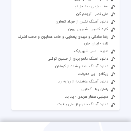
عطا میزانی - به جز تو
علی نصر - آرومم کن
دانلود آهنگ نفس از فرداد انصاری
کاوه کامیار - شیرین زبون
رضا صادقی و مهدی یغمایی و حامد همایون و حجت اشرف
زاده - ایرانِ جان
هوراد - مس شهربابک
دانلود آهنگ دلمو بردی از حسین توکلی
دانلود آهنگ عادتم شده از کوشان
ریکادو - بی معرفت
دانلود آهنگ عاشقانه از روزبه راد
رامان روا - کجایی
مجتبی صفار هرندی - یاد باد
دانلود آهنگ خانوم از علی یاقوت