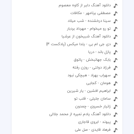
دانلود آهنگ دلبر از کاوه معصوم
مصطفی برنامهر - مکافات
سینا درخشنده - شب میلاد
تو رو میخوام - مهرداد بردبار
دانلود آهنگ شبیخون از عرشیا
دی جی ام بی - یلدا میکس (پادکست 4)
پازل باند - دریا
بابک جهانبخش - پاتوق
فرزاد دولتی - روزن رفته
سهراب بهراد - هیچکی نبود
هومان - کجایی
ابراهیم افشین - یار شیرین
سامان جلیلی - قلب تو
زانیار خسروی - چمدون
دانلود آهنگ یادم نمیره از محمد جلالی
پیوند - ابروی قاجاری
فرهاد قایدی - صل علی