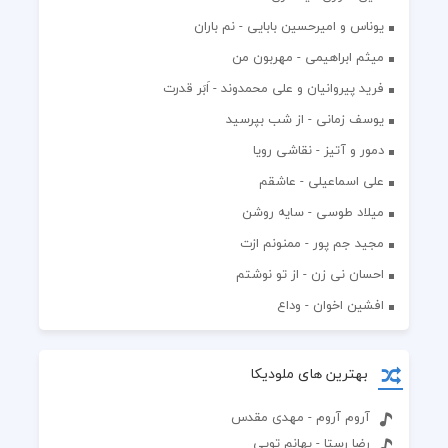
یوناس و امیرحسین بابایی - نم باران
میثم ابراهیمی - مهربون من
فرید پیروانیان و علی محمدوند - اَبَر قدرت
یوسف زمانی - از شب بپرسید
دمور و آتیز - نقاشی رویا
علی اسماعیلی - عاشقم
میلاد طوسی - سایه روشن
مجید جم پور - ممنونم ازت
احسان نی زن - از تو نوشتم
افشين اخوان - وداع
بهترین های ملودیکا
آروم آروم - مهدی مقدس
رضا رستا - بهانم تویی