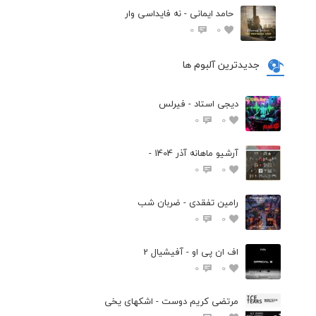
حامد ایمانی - نه فایداسی وار
0
0
جدیدترین آلبوم ها
دیجی استاد - فیرلس
0
0
آرشیو ماهانه آذر 1404 -
0
0
رامین تفقدی - ضربان شب
0
0
اف ان پی او - آفیشیال 2
0
0
مرتضی کریم دوست - اشکهای یخی