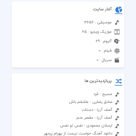
آمار سایت
موسیقی : 3656
موزیک ویدیو : 65
آلبوم : 29
فیلم : 0
سریال : 0
پربازدیدترین ها
مسیح - مُرد
صادق رضایی - عاشقم باش
آصف آریا - دستات
آصف آریا - مقصر منم
ارسلان محمودی - نفس تو نفس
دانلود آهنگ حواست نیست از بهرام پرمهر