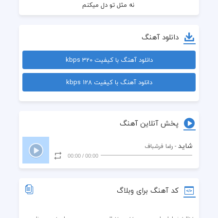
 نه مثل تو دل میکنم
 نه همه جا با من بشین
دانلود آهنگ
 نه بگو منو میشناسی اصلا
دانلود آهنگ با کیفیت 320 kbps
 نه نگو من دیوونتم
دانلود آهنگ با کیفیت 128 kbps
 نه نگو شاید امسال بشه
 نه دیگ من لک زد دلم
پخش آنلاین آهنگ
 خسته تر از هر روزمم
شاید
- رضا فرشباف
00:00
/
00:00
 شاید اونی که تو میخواستی من نبودم
 شاید نتونستم بخندوم حتی یه روزم
کد آهنگ برای وبلاگ
 شاید آخر قصمون خوب شه