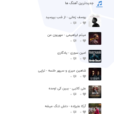
جدیدترین آهنگ ها
یوسف زمانی - از شب بپرسید
0
0
میثم ابراهیمی - مهربون من
0
0
امین سوری - یادگاری
0
0
شاهین میری و سپهر خلسه - تراپی
0
0
علی کاتبی - ببین کی اومده
0
0
آرکا علیزاده - دلش تنگ میشه
0
0