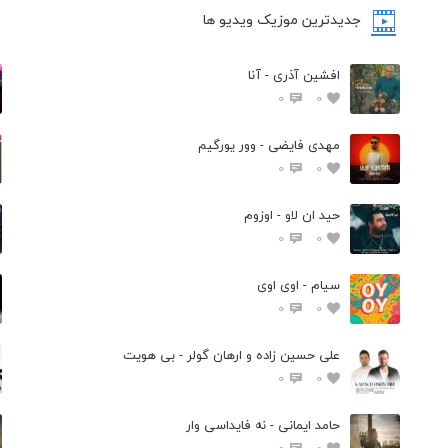
جدیدترین موزیک ویدیو ها
افشین آذری - آنا
0
0
مهدی فایضی - وور یورگیم
0
0
حید ان لاو - اوزوم
0
0
سیام - اوی اوی
0
0
علی حسین زاده و ارهان گولر - بی هویت
0
0
حامد ایمانی - نه فایداسی وار