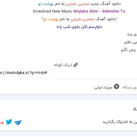
دانلود آهنگ جدید
مجتبی علیمی
به نام
بهشت تو
Download New Music
Mojtaba Alimi
–
Beheshte To
“دانلود آهنگ
مجتبی علیمی
به نام
بهشت تو
“
دلواپسم نکن بانوی شب زده
م بده
بی نظیر
و پس نگیر
لینک کوتاه
ون دیدگاه
موزیک ایرانی
ی
 به اشتراک بگذارید