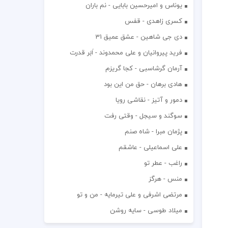
یوناس و امیرحسین بابایی - نم باران
کسری زاهدی - قفس
دی جی شاهین - عشق عمیق 31
فرید پیروانیان و علی محمدوند - اَبَر قدرت
آرمان گرشاسبی - کجا گریزم
هادی برهان - حق من این بود
دمور و آتیز - نقاشی رویا
سوگند و سیجل - وقتی رفت
پژمان مبرا - شاه صنم
علی اسماعیلی - عاشقم
راغب - عطر تو
منس - هرگز
مرتضی اشرفی و علی تیرمایه - من و تو
میلاد طوسی - سایه روشن