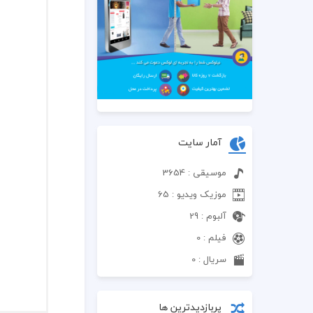
آمار سایت
موسیقی : 3654
موزیک ویدیو : 65
آلبوم : 29
فیلم : 0
سریال : 0
پربازدیدترین ها