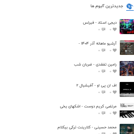
جدیدترین آلبوم ها
دیجی استاد - فیرلس
0
0
آرشیو ماهانه آذر 1404 -
0
0
رامین تفقدی - ضربان شب
0
0
اف ان پی او - آفیشیال 2
0
0
مرتضی کریم دوست - اشکهای یخی
0
0
محمد حسینی - کلارینت ترکی بیکلام