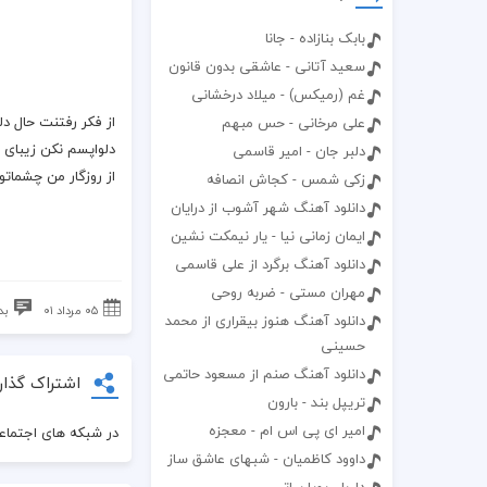
بابک بنازاده - جانا
سعید آتانی - عاشقی بدون قانون
غم (رمیکس) - میلاد درخشانی
از فکر رفتنت حال دل
علی مرخانی - حس مبهم
دلواپسم نکن زیبای 
دلبر جان - امیر قاسمی
از روزگار من چشمات
زکی شمس - کجاش انصافه
دانلود آهنگ شهر آشوب از درایان
ایمان زمانی نیا - یار نیمکت نشین
دانلود آهنگ برگرد از علی قاسمی
مهران مستی - ضربه روحی
۰۵ مرداد ۰۱
بد
دانلود آهنگ هنوز بیقراری از محمد
حسینی
دانلود آهنگ صنم از مسعود حاتمی
اشتراک گذار
تریپل بند - بارون
امیر ای پی اس ام - معجزه
در شبکه های اجتماعی
داوود کاظمیان - شبهای عاشق ساز