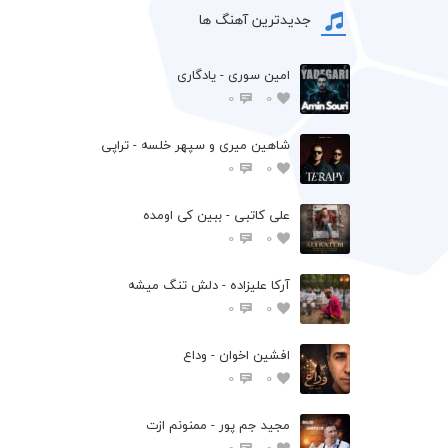
جدیدترین آهنگ ها
امین سوری - یادگاری
0
0
شاهین میری و سپهر خلسه - تراپی
0
0
علی کاتبی - ببین کی اومده
0
0
آرکا علیزاده - دلش تنگ میشه
0
0
افشين اخوان - وداع
0
0
مجید جم پور - ممنونم ازت