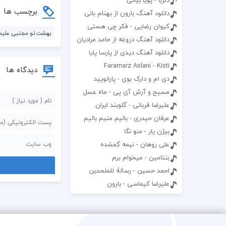
دلربا - پویا بیاتی
برچسب ها
دانلود آهنگ بارون از بهنام بانی
کیوان رضایی - فکر چی هستی
بهشت تو مجتبی علی
دانلود آهنگ دروغه از حامد مرادیان
دانلود آهنگ دیدی از پارسا پایا
Faramarz Aslani - Kisti
دیدگاه ها
دی ام و دارک بوی - پارانویید
مسیح و آرش آی پی - ماه عسل
علیرضا قربانی - گلوبند ایران
عرفان حیدری - بالیم منیم بالیم
بیژن یار - منو نگا
علی روهان - نیمه گمشده
بنتامین - میخوام برم
احمد حسین - رسالة للملحدين
عليرضا كيماسی - بارون